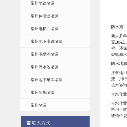
常州地铁堵漏
常州伸缩缝堵漏
防水施工
常州电梯井堵漏
新大多年
常州地下廊道堵漏
更加先进
程、环保
常州电缆沟堵漏
裂缝漏水
防水堵漏
常州污水池堵漏
注浆适用
液，用特
常州地下车库堵漏
技术咨询
常州船坞堵漏
带水作业
带水作业
常州堵漏
料用于隧
或错位裂
联系方式