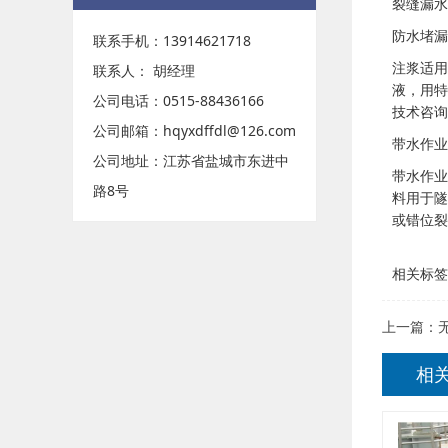
裂缝漏水
防水堵漏
联系手机：13914621718
注浆适用
联系人： 胡经理
液，用特
公司电话：0515-88436166
技术咨询
公司邮箱：hqyxdffdl@126.com
带水作业
公司地址：江苏省盐城市东进中
带水作业
路8号
料用于隧
或错位裂
相关标签
上一篇：
相