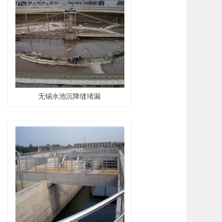
无锡水池沉降缝堵漏