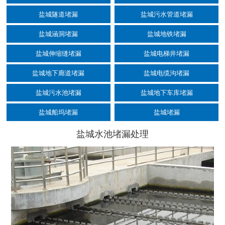
盐城隧道堵漏
盐城污水管道堵漏
盐城涵洞堵漏
盐城地铁堵漏
盐城伸缩缝堵漏
盐城电梯井堵漏
盐城地下廊道堵漏
盐城电缆沟堵漏
盐城污水池堵漏
盐城地下车库堵漏
盐城船坞堵漏
盐城堵漏
盐城水池堵漏处理