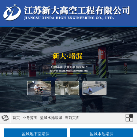
首页
-
业务范围
-
盐城水池堵漏
-
当前页面
盐城地下室堵漏
盐城水池堵漏