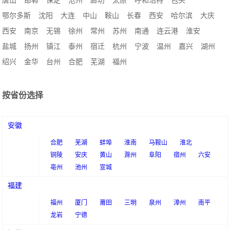
唐山
邯郸
保定
沧州
廊坊
太原
呼和浩特
包头
鄂尔多斯
沈阳
大连
中山
鞍山
长春
西安
哈尔滨
大庆
西安
南京
无锡
徐州
常州
苏州
南通
连云港
淮安
盐城
扬州
镇江
泰州
宿迁
杭州
宁波
温州
嘉兴
湖州
绍兴
金华
台州
合肥
芜湖
福州
按省份选择
安徽
合肥
芜湖
蚌埠
淮南
马鞍山
淮北
铜陵
安庆
黄山
滁州
阜阳
宿州
六安
亳州
池州
宣城
福建
福州
厦门
莆田
三明
泉州
漳州
南平
龙岩
宁德