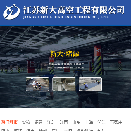
热门城市
安徽
福建
江苏
江西
山东
上海
浙江
石家庄