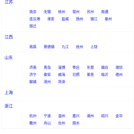
江苏
南京
无锡
徐州
常州
苏州
南通
连云港
淮安
盐城
扬州
镇江
泰州
宿迁
江西
南昌
景德镇
九江
抚州
上饶
山东
济南
青岛
淄博
枣庄
东营
烟台
潍坊
济宁
泰安
威海
日照
莱芜
临沂
德州
聊城
滨州
菏泽
上海
浙江
杭州
宁波
温州
嘉兴
湖州
绍兴
金华
衢州
舟山
台州
丽水