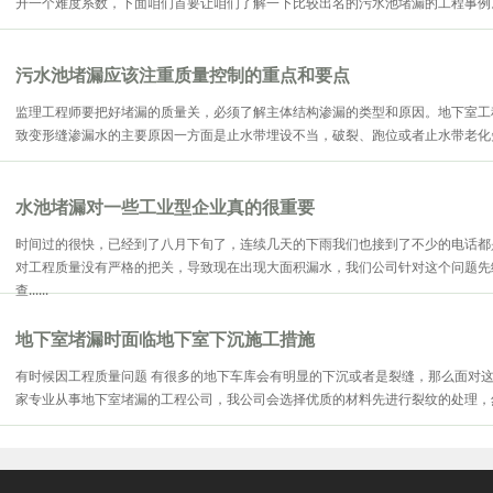
升一个难度系数，下面咱们首要让咱们了解一下比较出名的污水池堵漏的工程事例。 
污水池堵漏应该注重质量控制的重点和要点
监理工程师要把好堵漏的质量关，必须了解主体结构渗漏的类型和原因。地下室工
致变形缝渗漏水的主要原因一方面是止水带埋设不当，破裂、跑位或者止水带老化失效
水池堵漏对一些工业型企业真的很重要
时间过的很快，已经到了八月下旬了，连续几天的下雨我们也接到了不少的电话都
对工程质量没有严格的把关，导致现在出现大面积漏水，我们公司针对这个问题先
查......
地下室堵漏时面临地下室下沉施工措施
有时候因工程质量问题 有很多的地下车库会有明显的下沉或者是裂缝，那么面对
家专业从事地下室堵漏的工程公司，我公司会选择优质的材料先进行裂纹的处理，然