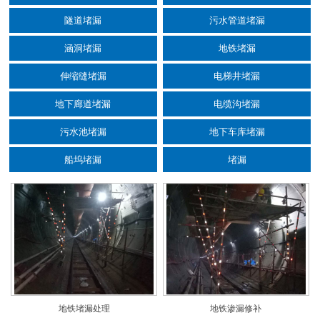
隧道堵漏
污水管道堵漏
涵洞堵漏
地铁堵漏
伸缩缝堵漏
电梯井堵漏
地下廊道堵漏
电缆沟堵漏
污水池堵漏
地下车库堵漏
船坞堵漏
堵漏
地铁堵漏处理
地铁渗漏修补